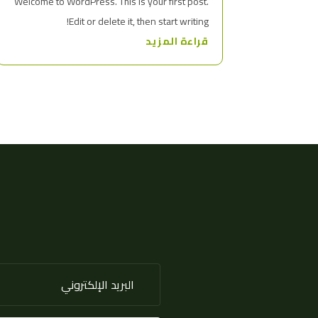
Welcome to WordPress. This is your first post.
Edit or delete it, then start writing!
قراءة المزيد